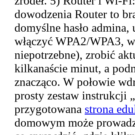
źródeł. 5) Router i Wi-F
dowodzenia Router to br
domyślne hasło admina, 
włączyć WPA2/WPA3, wy
niepotrzebne), zrobić akt
kilkanaście minut, a pod
znacząco. W połowie wd
prosty zestaw instrukcji
przygotowana
strona ed
domowym może prowadzić