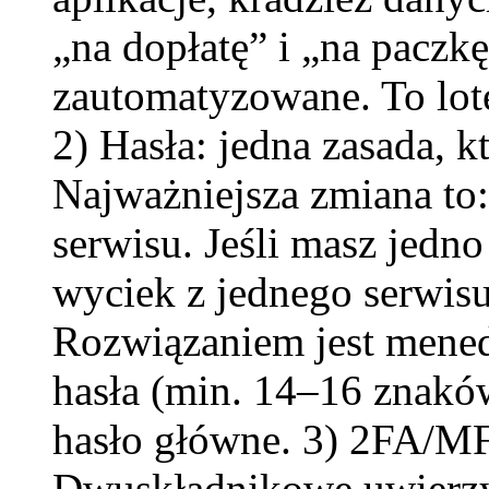
„na dopłatę” i „na paczk
zautomatyzowane. To loter
2) Hasła: jedna zasada, 
Najważniejsza zmiana to:
serwisu. Jeśli masz jedno
wyciek z jednego serwisu
Rozwiązaniem jest menedż
hasła (min. 14–16 znaków
hasło główne. 3) 2FA/MF
Dwuskładnikowe uwierzy