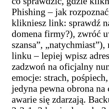
co sprawdzić, gdzie klikn
Phishing – jak rozpoznać
klikniesz link: sprawdź 
domena firmy?), zwróć uw
szansa”, „natychmiast”),
linku – lepiej wpisz adre
zadzwoń na oficjalny num
emocje: strach, pośpiech
jedyna pewna obrona na
awarie się zdarzają. Back