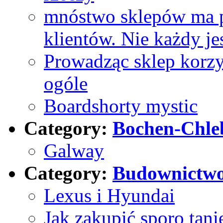
mnóstwo sklepów ma 
klientów. Nie każdy j
Prowadząc sklep korzy
ogóle
Boardshorty mystic
Category:
Bochen-Chle
Galway
Category:
Budownictw
Lexus i Hyundai
Jak zakupić sporo tani